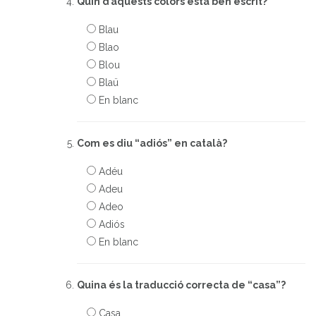
Quin d’aquests colors està ben escrit?
Blau
Blao
Blou
Blaü
En blanc
Com es diu “adiós” en català?
Adéu
Adeu
Adeo
Adiós
En blanc
Quina és la traducció correcta de “casa”?
Casa