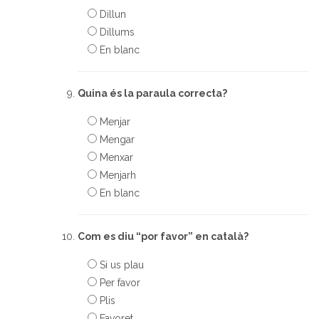
Dillun
Dillums
En blanc
Quina és la paraula correcta?
Menjar
Mengar
Menxar
Menjarh
En blanc
Com es diu “por favor” en català?
Si us plau
Per favor
Plis
Favoret