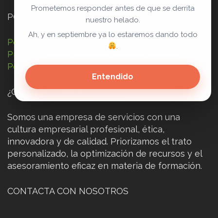
Prometemos responder antes de que se derrita
POLÍTICA STAF
nuestro helado.
Ah, y en septiembre ya lo estaremos dando todo
Política de confidencialidad
.
Protección de datos de carácter personal
Política de calidad
Entendido
¿QUIÉNES SOMOS?
Somos una empresa de servicios con una
cultura empresarial profesional, ética,
innovadora y de calidad. Priorizamos el trato
personalizado, la optimización de recursos y el
asesoramiento eficaz en materia de formación.
CONTACTA CON NOSOTROS