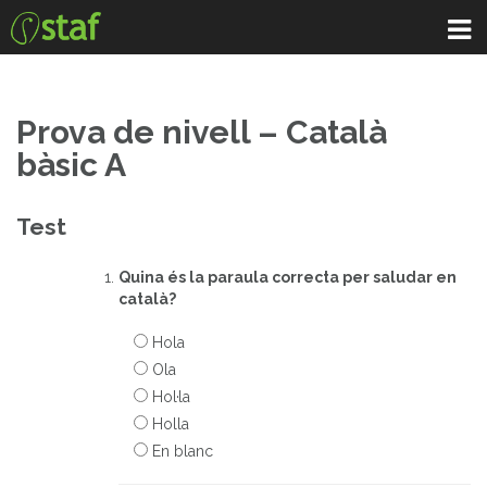
Empleo
Saltar
al
Matriculación
contenido
Dónde estamos
Prova de nivell – Català
bàsic A
Test
Quina és la paraula correcta per saludar en
català?
Hola
Ola
Hol·la
Holla
En blanc