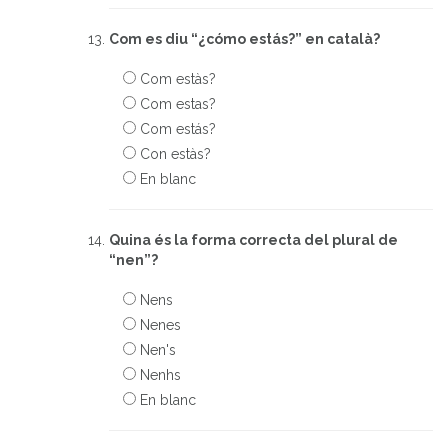
Com es diu “¿cómo estás?” en català?
Com estàs?
Com estas?
Com estás?
Con estàs?
En blanc
Quina és la forma correcta del plural de
“nen”?
Nens
Nenes
Nen's
Nenhs
En blanc